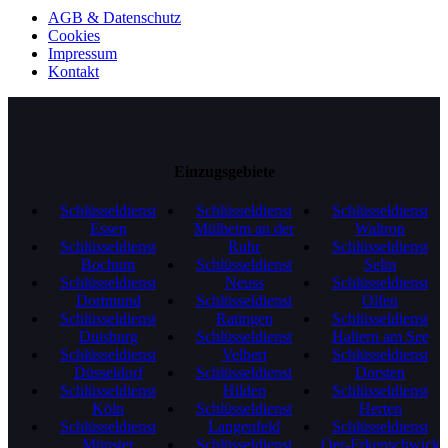
AGB & Datenschutz
Cookies
Impressum
Kontakt
Einzugsgebiete
Schlüsseldienst
Schlüsseldienst
Schlüsseldienst
Essen
Mülheim an der
Waltrop
Schlüsseldienst
Ruhr
Schlüsseldienst
Bochum
Schlüsseldienst
Selm
Schlüsseldienst
Neuss
Schlüsseldienst
Dortmund
Schlüsseldienst
Olfen
Schlüsseldienst
Ratingen
Schlüsseldienst
Duisburg
Schlüsseldienst
Haltern am See
Schlüsseldienst
Velbert
Schlüsseldienst
Düsseldorf
Schlüsseldienst
Dorsten
Schlüsseldienst
Hilden
Schlüsseldienst
Köln
Schlüsseldienst
Herten
Schlüsseldienst
Langenfeld
Schlüsseldienst
Münster
Schlüsseldienst
Oer-Erkenschwick