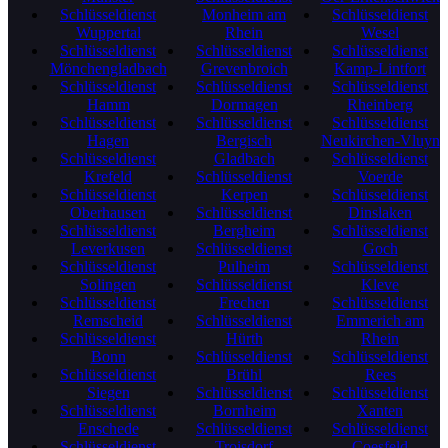
Schlüsseldienst
Monheim am
Schlüsseldienst
Wuppertal
Rhein
Wesel
Schlüsseldienst
Schlüsseldienst
Schlüsseldienst
Mönchengladbach
Grevenbroich
Kamp-Lintfort
Schlüsseldienst
Schlüsseldienst
Schlüsseldienst
Hamm
Dormagen
Rheinberg
Schlüsseldienst
Schlüsseldienst
Schlüsseldienst
Hagen
Bergisch
Neukirchen-Vluyn
Schlüsseldienst
Gladbach
Schlüsseldienst
Krefeld
Schlüsseldienst
Voerde
Schlüsseldienst
Kerpen
Schlüsseldienst
Oberhausen
Schlüsseldienst
Dinslaken
Schlüsseldienst
Bergheim
Schlüsseldienst
Leverkusen
Schlüsseldienst
Goch
Schlüsseldienst
Pulheim
Schlüsseldienst
Solingen
Schlüsseldienst
Kleve
Schlüsseldienst
Frechen
Schlüsseldienst
Remscheid
Schlüsseldienst
Emmerich am
Schlüsseldienst
Hürth
Rhein
Bonn
Schlüsseldienst
Schlüsseldienst
Schlüsseldienst
Brühl
Rees
Siegen
Schlüsseldienst
Schlüsseldienst
Schlüsseldienst
Bornheim
Xanten
Enschede
Schlüsseldienst
Schlüsseldienst
Schlüsseldienst
Troisdorf
Coesfeld