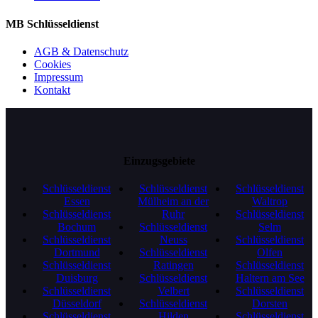
MB Schlüsseldienst
AGB & Datenschutz
Cookies
Impressum
Kontakt
Einzugsgebiete
Schlüsseldienst
Schlüsseldienst
Schlüsseldienst
Essen
Mülheim an der
Waltrop
Schlüsseldienst
Ruhr
Schlüsseldienst
Bochum
Schlüsseldienst
Selm
Schlüsseldienst
Neuss
Schlüsseldienst
Dortmund
Schlüsseldienst
Olfen
Schlüsseldienst
Ratingen
Schlüsseldienst
Duisburg
Schlüsseldienst
Haltern am See
Schlüsseldienst
Velbert
Schlüsseldienst
Düsseldorf
Schlüsseldienst
Dorsten
Schlüsseldienst
Hilden
Schlüsseldienst