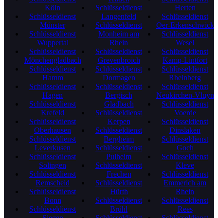
Köln
Schlüsseldienst
Herten
Schlüsseldienst
Langenfeld
Schlüsseldienst
Münster
Schlüsseldienst
Oer-Erkenschwick
Schlüsseldienst
Monheim am
Schlüsseldienst
Wuppertal
Rhein
Wesel
Schlüsseldienst
Schlüsseldienst
Schlüsseldienst
Mönchengladbach
Grevenbroich
Kamp-Lintfort
Schlüsseldienst
Schlüsseldienst
Schlüsseldienst
Hamm
Dormagen
Rheinberg
Schlüsseldienst
Schlüsseldienst
Schlüsseldienst
Hagen
Bergisch
Neukirchen-Vluyn
Schlüsseldienst
Gladbach
Schlüsseldienst
Krefeld
Schlüsseldienst
Voerde
Schlüsseldienst
Kerpen
Schlüsseldienst
Oberhausen
Schlüsseldienst
Dinslaken
Schlüsseldienst
Bergheim
Schlüsseldienst
Leverkusen
Schlüsseldienst
Goch
Schlüsseldienst
Pulheim
Schlüsseldienst
Solingen
Schlüsseldienst
Kleve
Schlüsseldienst
Frechen
Schlüsseldienst
Remscheid
Schlüsseldienst
Emmerich am
Schlüsseldienst
Hürth
Rhein
Bonn
Schlüsseldienst
Schlüsseldienst
Schlüsseldienst
Brühl
Rees
Siegen
Schlüsseldienst
Schlüsseldienst